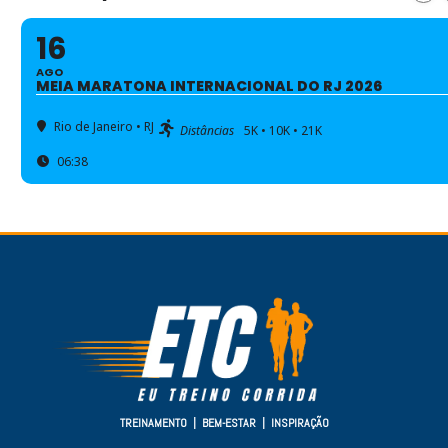
16
AGO
MEIA MARATONA INTERNACIONAL DO RJ 2026
Rio de Janeiro • RJ
Distâncias
5K • 10K • 21K
06:38
TREINAMENTO | BEM-ESTAR | INSPIRAÇÃO