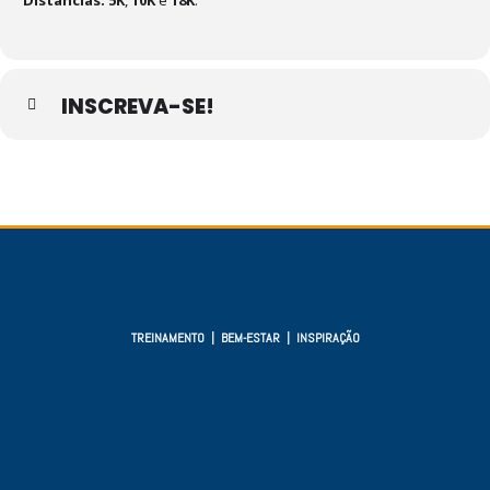
Distâncias: 5K
,
10K
e
18K
.
INSCREVA-SE!
TREINAMENTO | BEM-ESTAR | INSPIRAÇÃO