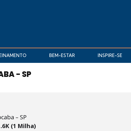
EINAMENTO
BEM-ESTAR
INSPIRE-SE
ABA - SP
caba – SP
.6K (1 Milha)