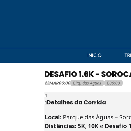
INÍCIO
TR
DESAFIO 1.6K - SOROC
23
MAR
06:00
Pq. das Águas
06:00
Detalhes da Corrida
Local:
Parque das Águas – Soro
Distâncias: 5K
,
10K
e
Desafio 1