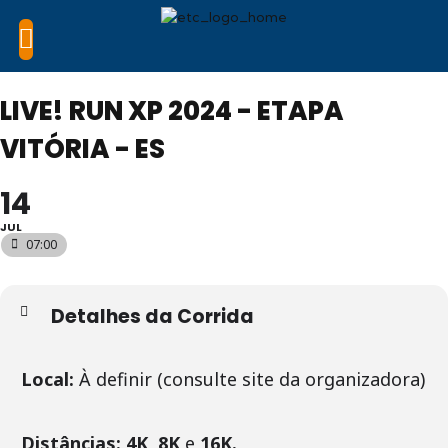
LIVE! RUN XP 2024 - ETAPA
VITÓRIA - ES
14
JUL
07:00
Detalhes da Corrida
Local:
À definir (consulte site da organizadora)
Distâncias: 4K
,
8K
e
16K.