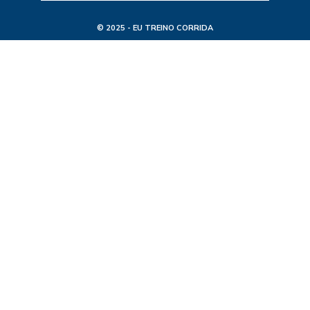
© 2025 - EU TREINO CORRIDA
TODOS OS DIREITOS RESERVADOS
FEITO POR ETC - MKT DE CONTEÚDO E SEO
CNPJ: 50.704.763/0001-91