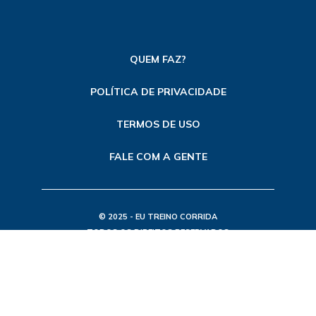
QUEM FAZ?
POLÍTICA DE PRIVACIDADE
TERMOS DE USO
FALE COM A GENTE
© 2025 - EU TREINO CORRIDA
TODOS OS DIREITOS RESERVADOS
FEITO POR ETC - MKT DE CONTEÚDO E SEO
CNPJ: 50.704.763/0001-91