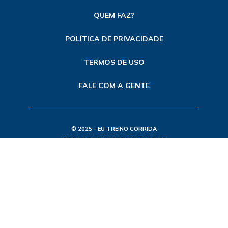
QUEM FAZ?
POLÍTICA DE PRIVACIDADE
TERMOS DE USO
FALE COM A GENTE
© 2025 - EU TREINO CORRIDA
TODOS OS DIREITOS RESERVADOS
FEITO POR ETC - MKT DE CONTEÚDO E SEO
CNPJ: 50.704.763/0001-91